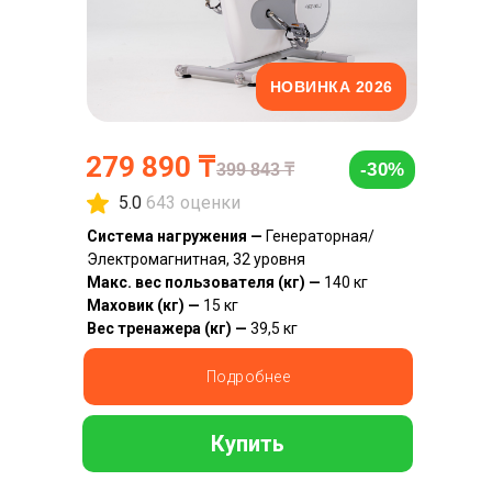
НОВИНКА 2026
279 890
₸
-30%
399 843
₸
5.0
643 оценки
Система нагружения —
Генераторная/
Электромагнитная, 32 уровня
Макс. вес пользователя (кг) —
140 кг
Маховик (кг) —
15 кг
Вес тренажера (кг) —
39,5 кг
Подробнее
Купить