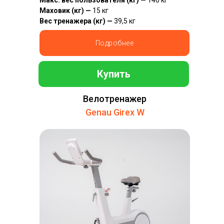
Макс. вес пользователя (кг) —
140 кг
Маховик (кг) —
15 кг
Вес тренажера (кг) —
39,5 кг
Подробнее
Купить
Велотренажер
Genau Girex W