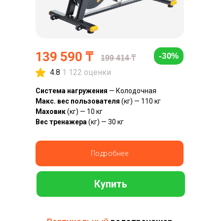
139 590 ₸
-30%
199 414
₸
4.8
1 122 оценки
Система нагружения
— Колодочная
Макс. вес пользователя
(кг) — 110 кг
Маховик
(кг) — 10 кг
Вес тренажера
(кг) — 30 кг
Подробнее
Купить