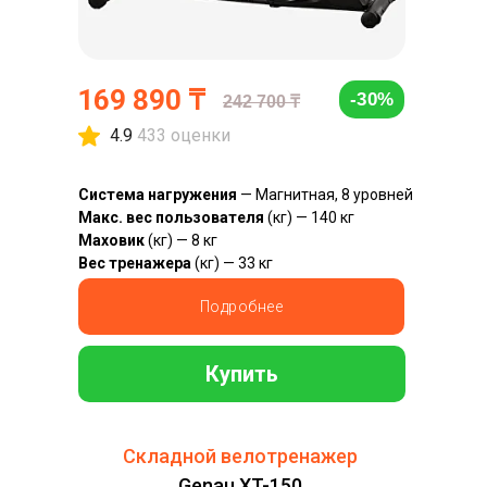
169 890 ₸
-30%
242 700 ₸
4.9
433 оценки
Система нагружения
— Магнитная, 8 уровней
Макс. вес пользователя
(кг) — 140 кг
Маховик
(кг) — 8 кг
Вес тренажера
(кг) — 33 кг
Подробнее
Купить
Складной велотренажер
Genau XT-150