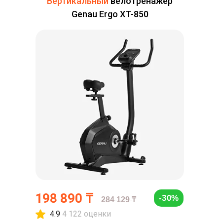
Вертикальный
велотренажер
Genau Ergo XT-850
198 890 ₸
-30%
284 129
₸
4.9
4 122 оценки