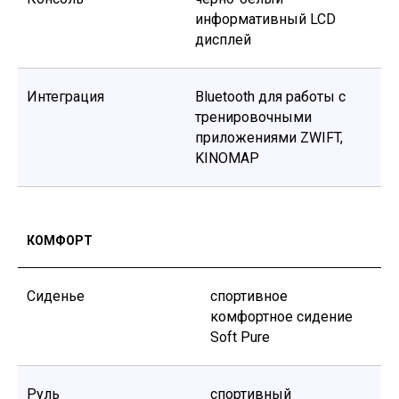
Политика конфиденциальности
информативный LCD
Договор оферты
дисплей
КОНТАКТЫ
+7 708 372 7924
Интеграция
Bluetooth для работы с
Юр адрес. Бостандыкский район, улица
Айманова, дом 126, 307, Алматы, 050000
тренировочными
info@genau.kz
приложениями ZWIFT,
Ежедневно с 10:00 до 22:00
KINOMAP
Написать директору:
m.dyadyaeva@genau.eu
Активно сотрудничаем с дилерами в регионах и
интернет магазинами. Для предложений по
сотрудничеству пишите на info@genau.kz
КОМФОРТ
Онлайн заказы принимаются круглосуточно и
без выходных!
Наши социальные сети
Сиденье
спортивное
комфортное сидение
Soft Pure
Вся информация на сайте – собственность интернет-
магазина Genau.kz. Публикация информации с сайта
genau.kz без разрешения запрещена. Все права
защищены. Информация на сайте www.genau.kz не
является публичной офертой. Указанные цены
Руль
спортивный
действуют только при оформлении заказа через