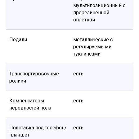
интернет-магазин www.genau.kz
мультипозиционный с
Цены у дилеров и розничных магазинах компании
прорезиненной
Genau могут отличаться от указанных на сайте. Вы
принимаете условия политики конфиденциальности и
оплеткой
пользовательского соглашения каждый раз, когда
оставляете свои данные в любой форме обратной
связи на сайте Genau.kz.
Педали
металлические с
регулируемыми
© 2011-2026 GENAU ТОО «Sortex Techno». Все права защищены.
туклипсами
Транспортировочные
есть
ролики
Компенсаторы
есть
неровностей пола
Подставка под телефон/
есть
планшет