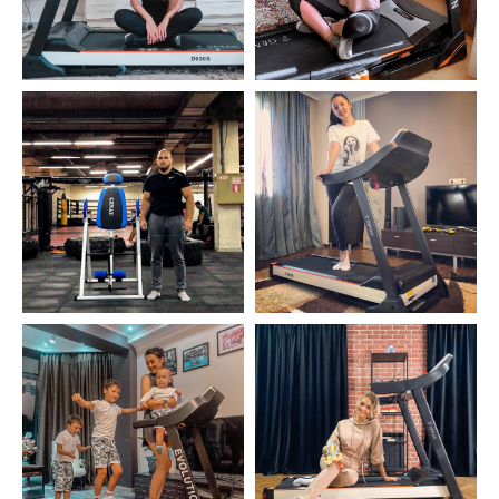
КАТАЛОГ
ПОДДЕРЖКА
Способы получения
Способы оплаты
Как купить
Гарантия и сервис
Блог
Политика конфиденциальности
Договор оферты
КОНТАКТЫ
+7 708 372 7924
Юр адрес. Бостандыкский район, улица
Айманова, дом 126, 307, Алматы, 050000
info@genau.kz
Ежедневно с 10:00 до 22:00
Написать директору:
m.dyadyaeva@genau.eu