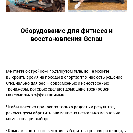
Активно сотрудничаем с дилерами в регионах и
интернет магазинами. Для предложений по
сотрудничеству пишите на info@genau.kz
Онлайн заказы принимаются круглосуточно и
без выходных!
Оборудование для фитнеса и
Наши социальные сети
восстановления Genau
Вся информация на сайте – собственность интернет-
магазина Genau.kz. Публикация информации с сайта
genau.kz без разрешения запрещена. Все права
защищены. Информация на сайте www.genau.kz не
является публичной офертой. Указанные цены
действуют только при оформлении заказа через
интернет-магазин www.genau.kz
Мечтаете о стройном, подтянутом теле, но не можете
Цены у дилеров и розничных магазинах компании
Genau могут отличаться от указанных на сайте. Вы
выкроить время на походы в спортзал? У нас есть решение!
принимаете условия политики конфиденциальности и
Специально для вас — современные и качественные
пользовательского соглашения каждый раз, когда
оставляете свои данные в любой форме обратной
тренажеры, которые сделают домашние тренировки
связи на сайте Genau.kz.
максимально эффективными.
Чтобы покупка приносила только радость и результат,
© 2011-2026 GENAU ТОО «Sortex Techno». Все права защищены.
рекомендуем обратить внимание на несколько ключевых
моментов при выборе:
· Компактность: соответствие габаритов тренажера площади