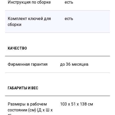
Инструкция по сборке
есть
Комплект ключей для
есть
© 2011-2026 GENAU ТОО «Sortex Techno». Все права защищены.
сборки
КАЧЕСТВО
Фирменная гарантия
до 36 месяцев
ГАБАРИТЫ И ВЕС
Размеры в рабочем
103 х 51 х 138 см
состоянии (см) (Д х Ш х