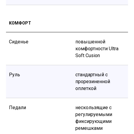
КОМФОРТ
Сиденье
повышенной
комфортности Ultra
Soft Cusion
КАТАЛОГ
Руль
стандартный с
ПОДДЕРЖКА
прорезиненной
Способы получения
оплеткой
Способы оплаты
Как купить
Гарантия и сервис
Блог
Педали
нескользящие с
Политика конфиденциальности
регулируемыми
Договор оферты
фиксирующими
КОНТАКТЫ
ремешками
+7 708 372 7924