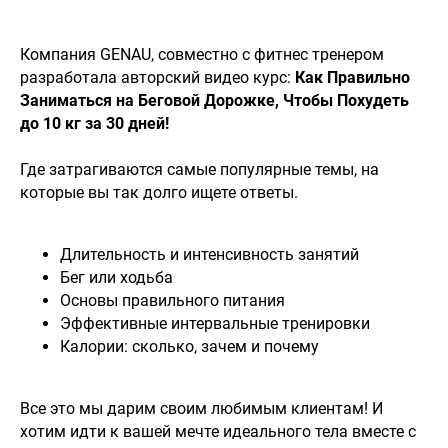
Активно сотрудничаем с дилерами в регионах и
интернет магазинами. Для предложений по
сотрудничеству пишите на info@genau.kz
Онлайн заказы принимаются круглосуточно и
Компания GENAU, совместно с фитнес тренером
без выходных!
разработала авторский видео курс:
Как Правильно
Наши социальные сети
Заниматься на Беговой Дорожке, Чтобы Похудеть
до 10 кг за 30 дней!
⠀
Вся информация на сайте – собственность интернет-
магазина Genau.kz. Публикация информации с сайта
Где затрагиваются самые популярные темы, на
genau.kz без разрешения запрещена. Все права
защищены. Информация на сайте www.genau.kz не
которые вы так долго ищете ответы.
является публичной офертой. Указанные цены
действуют только при оформлении заказа через
⠀
интернет-магазин www.genau.kz
Цены у дилеров и розничных магазинах компании
Genau могут отличаться от указанных на сайте. Вы
Длительность и интенсивность занятий
принимаете условия политики конфиденциальности и
пользовательского соглашения каждый раз, когда
Бег или ходьба
оставляете свои данные в любой форме обратной
связи на сайте Genau.kz.
Основы правильного питания
Эффективные интервальные тренировки
Калории: сколько, зачем и почему
© 2011-2026 GENAU ТОО «Sortex Techno». Все права защищены.
⠀
Все это мы дарим своим любимым клиентам! И
хотим идти к вашей мечте идеального тела вместе с