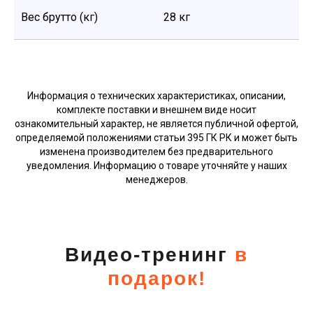
Вес брутто (кг)
28 кг
КАТАЛОГ
ПОДДЕРЖКА
Способы получения
Информация о технических характеристиках, описании,
Способы оплаты
комплекте поставки и внешнем виде носит
Как купить
ознакомительный характер, не является публичной офертой,
Гарантия и сервис
определяемой положениями статьи 395 ГК РК и может быть
Блог
изменена производителем без предварительного
Политика конфиденциальности
Договор оферты
уведомления. Информацию о товаре уточняйте у наших
менеджеров.
КОНТАКТЫ
+7 708 372 7924
Юр адрес. Бостандыкский район, улица
Айманова, дом 126, 307, Алматы, 050000
info@genau.kz
Видео-тренинг
в
Ежедневно с 10:00 до 22:00
подарок!
Написать директору:
m.dyadyaeva@genau.eu