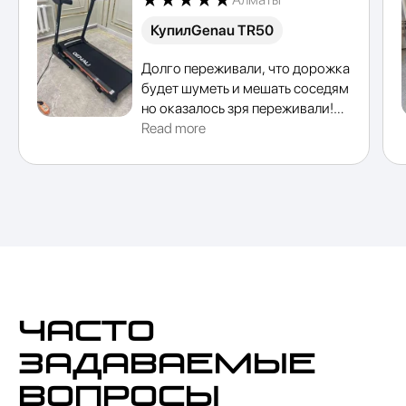
Купил
Genau TR50
Смотреть модели
Долго переживали, что дорожка
будет шуметь и мешать соседям
но оказалось зря переживали!
При ходьбе работает тихо,
Read more
заниматься можно даже
вечером. Качеством полностью
довольны
Часто
задаваемые
вопросы