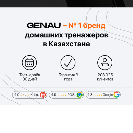
– № 1 бренд
домашних тренажеров
в Казахстане
Не нашли
подходящую
Тест-драйв
Гарантия 3
203 925
30 дней
года
клиентов
модель?
4.9
Kaspi
4.9
2GIS
4.8
Google
Получить консультацию в WhatsApp
Подобрать дорожку за 30 секунд