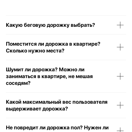
Какую беговую дорожку выбрать?
Поместится ли дорожка в квартире?
КАТАЛОГ
Сколько нужно места?
ПОДДЕРЖКА
Способы получения
Способы оплаты
Шумит ли дорожка? Можно ли
Как купить
Гарантия и сервис
заниматься в квартире, не мешая
Блог
соседям?
Политика конфиденциальности
Договор оферты
Какой максимальный вес пользователя
КОНТАКТЫ
+7 708 372 7924
выдерживает дорожка?
Юр адрес. Бостандыкский район, улица
Айманова, дом 126, 307, Алматы, 050000
info@genau.kz
Не повредит ли дорожка пол? Нужен ли
Ежедневно с 10:00 до 22:00