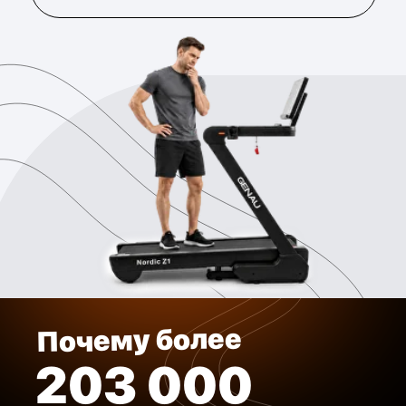
маркетплейса страны Kaspi.kz.
02
Уникальный сервис
Genau Care
В случае проблемы мы бесплатно все сделаем
прямо у вас дома, либо заберем в один из 18
сервисов по Казахстану за свой счет.
03
Немецкая философия
бренда
Название GENAU происходит от немецкого
слова “точно”. Уже много лет мы создаем
продукты с акцентом на надежность и
функциональность.
04
Тест-драйв 30 дней
Попробуйте дорожку дома и убедитесь, что она
подходит именно вам. Возврат денег – без
лишнего стресса.