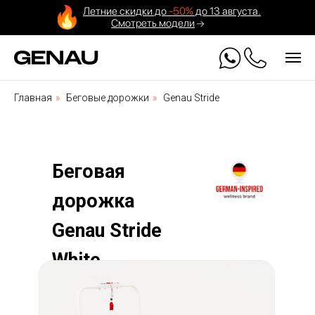
Летние скидки до
-50%
до 13 августа.
Смотреть модели
Главная
»
Беговые дорожки
»
Genau Stride
Беговая
дорожка
Genau Stride
White