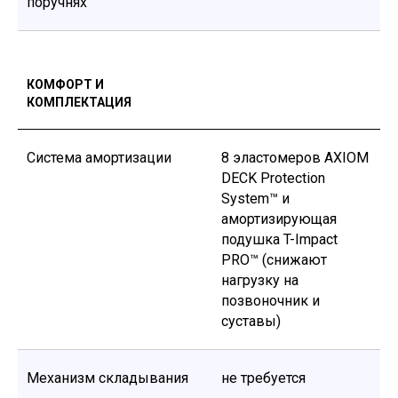
поручнях
КОМФОРТ И
КОМПЛЕКТАЦИЯ
Система амортизации
8 эластомеров AXIOM
DECK Protection
КАТАЛОГ
System™ и
амортизирующая
ПОДДЕРЖКА
подушка T-Impact
Способы получения
PRO™ (снижают
Способы оплаты
Как купить
нагрузку на
Гарантия и сервис
позвоночник и
Блог
суставы)
Политика конфиденциальности
Договор оферты
КОНТАКТЫ
Механизм складывания
не требуется
+7 708 372 7924