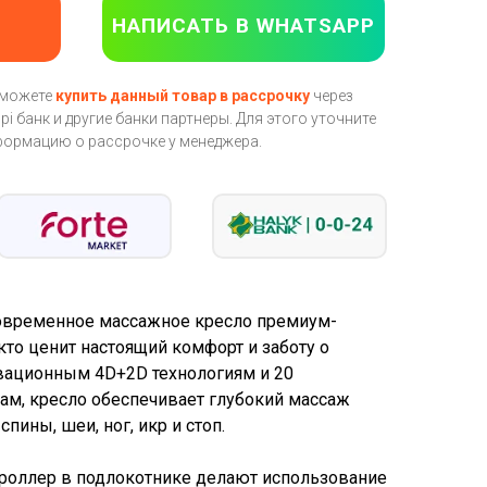
НАПИСАТЬ В WHATSAPP
 можете
купить данный товар в рассрочку
через
pi банк и другие банки партнеры. Для этого уточните
ормацию о рассрочке у менеджера.
овременное массажное кресло премиум-
 кто ценит настоящий комфорт и заботу о
вационным 4D+2D технологиям и 20
м, кресло обеспечивает глубокий массаж
пины, шеи, ног, икр и стоп.
роллер в подлокотнике делают использование