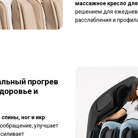
массажное кресло для
решением для ежеднев
расслабления и профила
альный прогрев
здоровье и
спины, ног и икр
вообращение, улучшает
усиливает