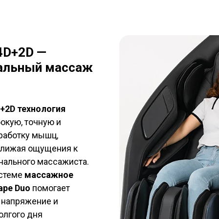
4D+2D —
альный массаж
+2D технология
окую, точную и
работку мышц,
ближая ощущения к
нального массажиста.
истеме
массажное
ape Duo
помогает
 напряжение и
олгого дня