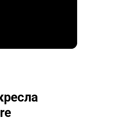
кресла
re