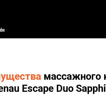
ущества
массажного 
enau Escape Duo
Sapphi