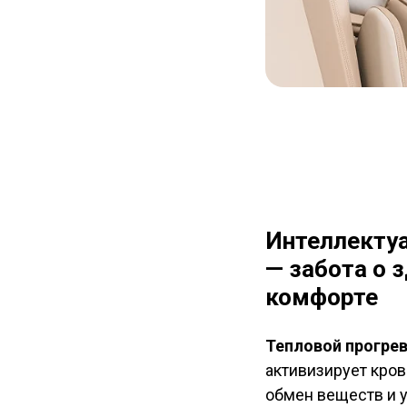
Интеллекту
— забота о 
комфорте
Тепловой прогрев 
активизирует кро
обмен веществ и 