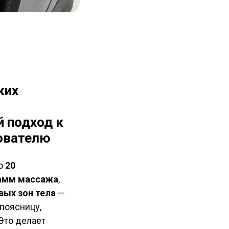
ких
 подход к
ователю
но
20
рамм массажа
,
вых зон тела
—
 поясницу,
 Это делает