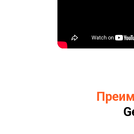
Преим
G