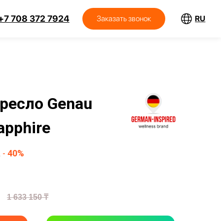
7924
RU
Заказать звонок
кресло
Genau
apphire
а
-
40%
1 633 150 ₸