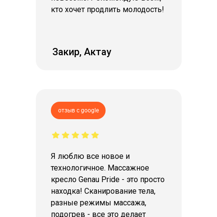
кто хочет продлить молодость!
Закир, Актау
отзыв с google
КАТАЛОГ
ПОДДЕРЖКА
Способы получения
Способы оплаты
Я люблю все новое и
Как купить
технологичное. Массажное
Гарантия и сервис
Блог
кресло Genau Pride - это просто
Политика конфиденциальности
находка! Сканирование тела,
Договор оферты
разные режимы массажа,
КОНТАКТЫ
подогрев - все это делает