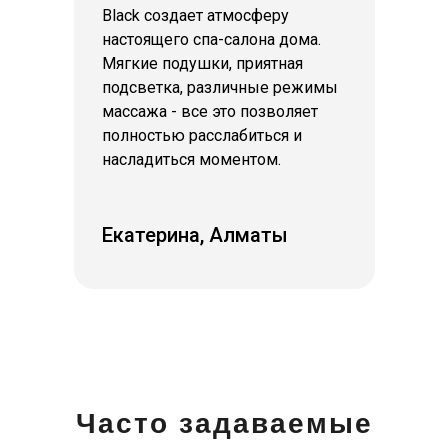
связи на сайте Genau.kz.
Black создает атмосферу
настоящего спа-салона дома.
Мягкие подушки, приятная
© 2011-2026 GENAU ТОО «Sortex Techno». Все права защищены.
подсветка, различные режимы
массажа - все это позволяет
полностью расслабиться и
насладиться моментом.
Екатерина, Алматы
Часто задаваемые