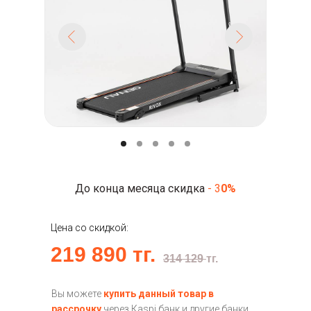
До конца месяца скидка
- 3
0%
Цена со скидкой:
219 890 тг.
314 129
тг.
Вы можете
купить данный товар в
рассрочку
через Кaspi банк и другие банки