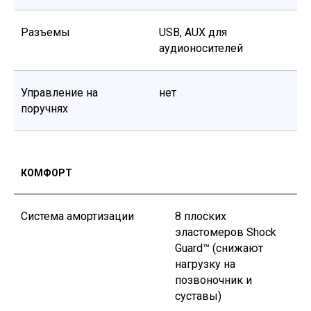
связи на сайте Genau.kz.
Разъемы
USB, AUX для
аудионосителей
© 2011-2026 GENAU ТОО «Sortex Techno». Все права защищены.
Управление на
нет
поручнях
КОМФОРТ
Система амортизации
8 плоских
эластомеров Shock
Guard™ (снижают
нагрузку на
позвоночник и
суставы)