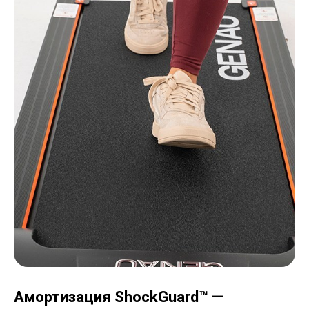
Амортизация ShockGuard
™
—