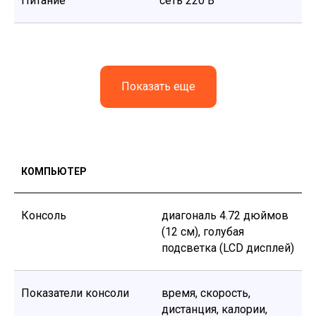
Питание
сеть 220 В
Показать еще
КАТАЛОГ
КОМПЬЮТЕР
ПОДДЕРЖКА
Способы получения
Консоль
диагональ 4.72 дюймов
Способы оплаты
Как купить
(12 см), голубая
Гарантия и сервис
подсветка (LCD дисплей)
Блог
Политика конфиденциальности
Договор оферты
Показатели консоли
время, скорость,
КОНТАКТЫ
дистанция, калории,