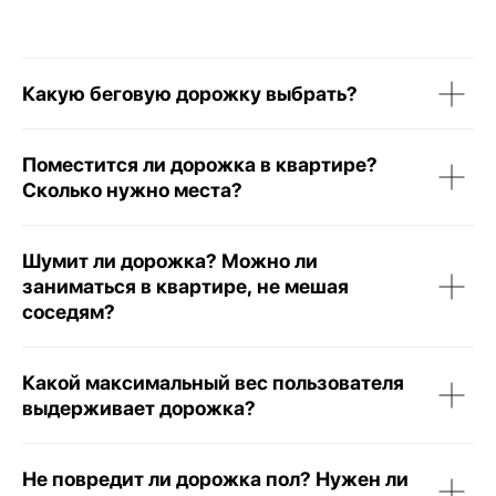
Какую беговую дорожку выбрать?
Поместится ли дорожка в квартире?
КАТАЛОГ
Сколько нужно места?
ПОДДЕРЖКА
Способы получения
Способы оплаты
Шумит ли дорожка? Можно ли
Как купить
Гарантия и сервис
заниматься в квартире, не мешая
Блог
соседям?
Политика конфиденциальности
Договор оферты
Какой максимальный вес пользователя
КОНТАКТЫ
+7 708 372 7924
выдерживает дорожка?
Юр адрес. Бостандыкский район, улица
Айманова, дом 126, 307, Алматы, 050000
info@genau.kz
Не повредит ли дорожка пол? Нужен ли
Ежедневно с 10:00 до 22:00