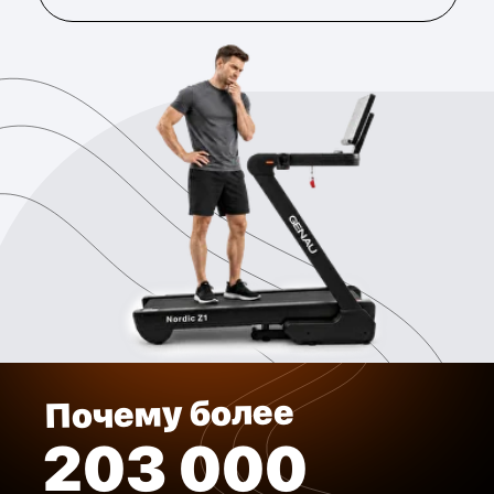
маркетплейса страны Kaspi.kz.
02
Уникальный сервис
Genau Care
В случае проблемы мы бесплатно все сделаем
прямо у вас дома, либо заберем в один из 18
сервисов по Казахстану за свой счет.
03
Немецкая философия
бренда
Название GENAU происходит от немецкого
слова “точно”. Уже много лет мы создаем
продукты с акцентом на надежность и
функциональность.
04
Тест-драйв 30 дней
Попробуйте дорожку дома и убедитесь, что она
подходит именно вам. Возврат денег – без
лишнего стресса.