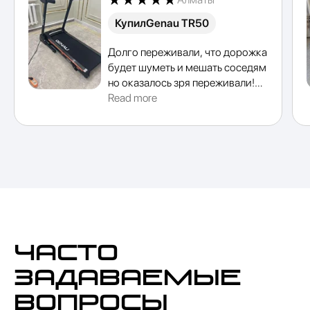
Купил
Genau TR50
Смотреть модели
Долго переживали, что дорожка
будет шуметь и мешать соседям
но оказалось зря переживали!
При ходьбе работает тихо,
Read more
заниматься можно даже
вечером. Качеством полностью
довольны
Часто
задаваемые
вопросы