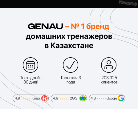
– № 1 бренд
домашних тренажеров
в Казахстане
Не нашли
подходящую
Тест-драйв
Гарантия 3
203 925
30 дней
года
клиентов
модель?
4.9
Kaspi
4.9
2GIS
4.8
Google
Получить консультацию в WhatsApp
Подобрать дорожку за 30 секунд